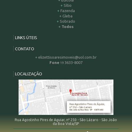
Edicola
Sítio
Fazenda
Gleba
Sobrado
Todos
LINKS ÚTEIS
CONTATO
elizettisoaresimoveis@uol.com.br
Fone
3633-8007
19
LOCALIZAÇÃO
Rua Agostinho Pires de Aguiar, nº 250 - São Lázaro - São João
da Boa Vista/SP