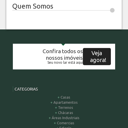
Quem Somos
Confira todos os
Veja
nossos imóveis
agora!
Seu novo lar está aqui
CATEGORIAS
Casas
Apartamentos
Terrenos
Chácaras
Áreas Industriais
Comercias