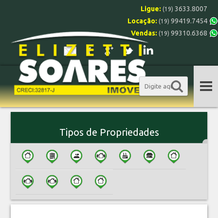
Ligue:
3633.8007
(19)
Locação:
99419.7454
(19)
Vendas:
99310.6368
(19)
Tipos de Propriedades