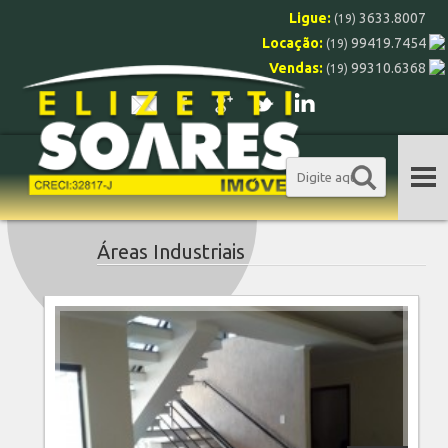
Ligue:
3633.8007
(19)
Locação:
99419.7454
(19)
Vendas:
99310.6368
(19)
São João da Boa Vista/SP
Áreas Industriais